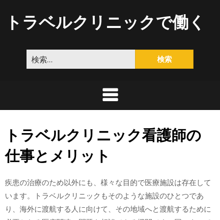
Skip
トラベルクリニックで働く
to
content
検
索:
トラベルクリニック看護師の
仕事とメリット
疾患の治療のため以外にも、様々な目的で医療施設は存在して
います。トラベルクリニックもそのような施設のひとつであ
り、海外に渡航する人に向けて、その地域へと渡航するために